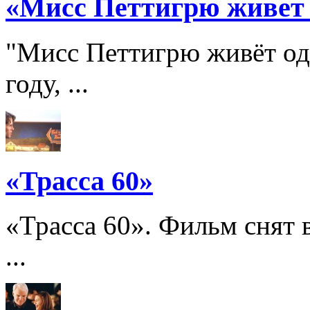
«Мисс Петтигрю живет
"Мисс Петтигрю живёт од
году, ...
«Трасса 60»
«Трасса 60». Фильм снят в
...