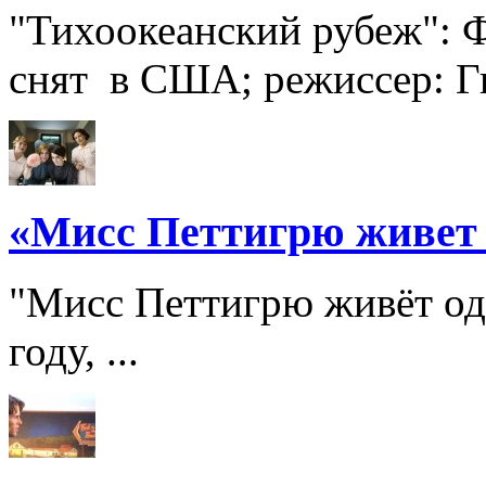
"Тихоокеанский рубеж": Ф
снят в США; режиссер: Ги
«Мисс Петтигрю живет
"Мисс Петтигрю живёт од
году, ...