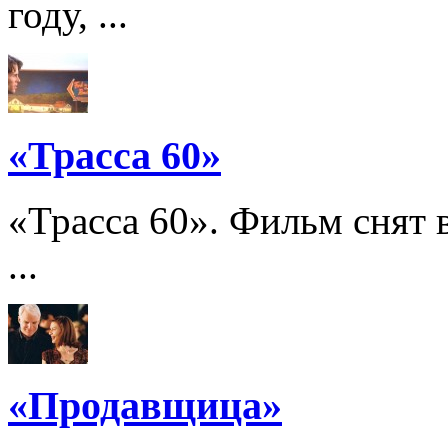
году, ...
«Трасса 60»
«Трасса 60». Фильм снят в
...
«Продавщица»