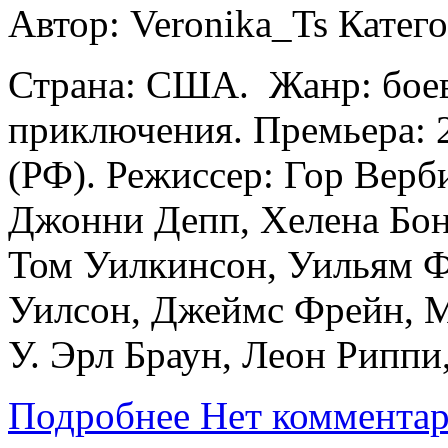
Автор: Veronika_Ts
Катег
Страна: США. Жанр: боев
приключения. Премьера: 27
(РФ). Режиссер: Гор Вер
Джонни Депп, Хелена Бон
Том Уилкинсон, Уильям Ф
Уилсон, Джеймс Фрейн, М
У. Эрл Браун, Леон Риппи
Подробнее
Нет коммента