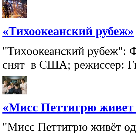
«Тихоокеанский рубеж»
"Тихоокеанский рубеж": Ф
снят в США; режиссер: Ги
«Мисс Петтигрю живет
"Мисс Петтигрю живёт од