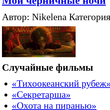
Мои черничные ночи
Автор: Nikelena
Категория
Случайные фильмы
«Тихоокеанский рубеж
«Секретарша»
«Охота на пиранью»